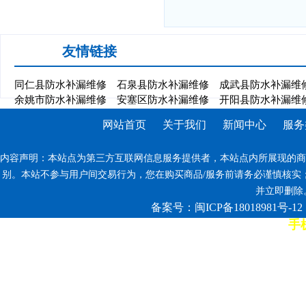
友情链接
同仁县防水补漏维修
石泉县防水补漏维修
成武县防水补漏维
余姚市防水补漏维修
安塞区防水补漏维修
开阳县防水补漏维
网站首页
关于我们
新闻中心
服务
内容声明：本站点为第三方互联网信息服务提供者，本站点内所展现的商
别。本站不参与用户间交易行为，您在购买商品/服务前请务必谨慎核实
并立即删除。反
备案号：闽ICP备18018981号-12
手机
7*12小时客服热线: 康师傅