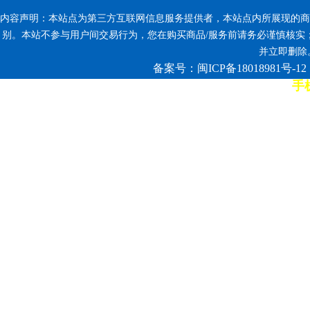
内容声明：本站点为第三方互联网信息服务提供者，本站点内所展现的商
别。本站不参与用户间交易行为，您在购买商品/服务前请务必谨慎核实
并立即删除。反
备案号：闽ICP备18018981号-12
手机
7*12小时客服热线: 康师傅