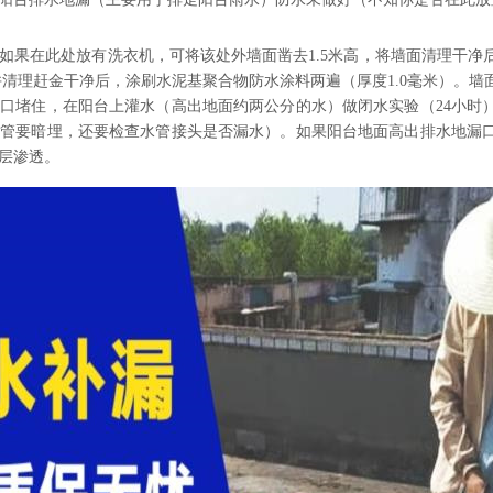
如果在此处放有洗衣机，可将该处外墙面凿去1.5米高，将墙面清理干净
并清理赶金干净后，涂刷水泥基聚合物防水涂料两遍（厚度1.0毫米）。
口堵住，在阳台上灌水（高出地面约两公分的水）做闭水实验（24小时
水管要暗埋，还要检查水管接头是否漏水）。如果阳台地面高出排水地漏
层渗透。