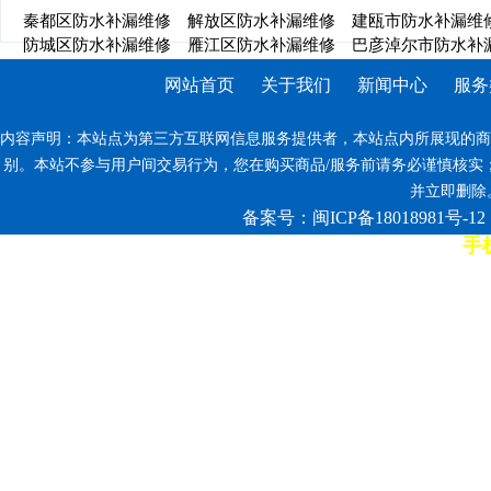
秦都区防水补漏维修
解放区防水补漏维修
建瓯市防水补漏维
防城区防水补漏维修
雁江区防水补漏维修
巴彦淖尔市防水补
网站首页
关于我们
新闻中心
服务
内容声明：本站点为第三方互联网信息服务提供者，本站点内所展现的商
别。本站不参与用户间交易行为，您在购买商品/服务前请务必谨慎核实
并立即删除。反
备案号：闽ICP备18018981号-12
手机
7*12小时客服热线: 康师傅