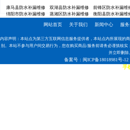
康马县防水补漏维修
双湖县防水补漏维修
前锋区防水补漏维
绵阳市防水补漏维修
蒸湘区防水补漏维修
衡阳县防水补漏维
网站首页
关于我们
新闻中心
服务
内容声明：本站点为第三方互联网信息服务提供者，本站点内所展现的商
别。本站不参与用户间交易行为，您在购买商品/服务前请务必谨慎核实
并立即删除。反
备案号：闽ICP备18018981号-12
手机
7*12小时客服热线: 康师傅