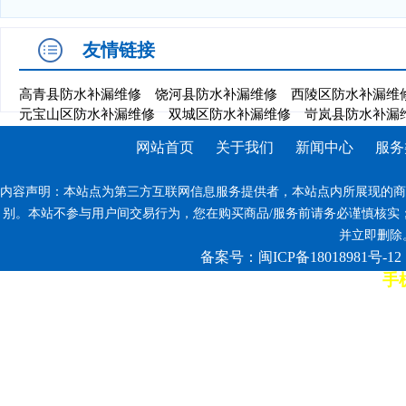
友情链接
高青县防水补漏维修
饶河县防水补漏维修
西陵区防水补漏维
元宝山区防水补漏维修
双城区防水补漏维修
岢岚县防水补漏
网站首页
关于我们
新闻中心
服务
内容声明：本站点为第三方互联网信息服务提供者，本站点内所展现的商
别。本站不参与用户间交易行为，您在购买商品/服务前请务必谨慎核实
并立即删除。反
备案号：闽ICP备18018981号-12
手机
7*12小时客服热线: 康师傅